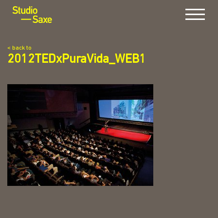
Menu
< back to
2012TEDxPuraVida_WEB1