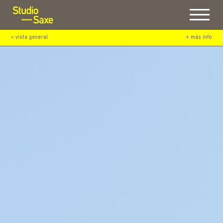
Menu
< vista general
+ más info