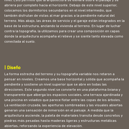
nivel. Esto permitió que la arquitectura se elevara sobre el paisaje y se
abriera por completo hacia el horizonte. Debajo de este nivel superior,
colocamos los dormitorios secundarios en el nivel intermedio, que
también disfrutan de vistas al mar gracias a la pendiente natural del
terreno. Más abajo, las áreas de servicio y el garaje están integrados en la
base de la estructura, anclando la vivienda al terreno. En lugar de luchar
contra la topografía, la utilizamos para crear una composición en capas
donde la arquitectura acompaña el relieve y se siente tanto elevada como
conectada al suelo.
|
Diseño
La forma estrecha del terreno y su topografía variable nos retaron a
pensar en niveles. Creamos una base horizontal y sólida que acompaña la
pendiente y sostiene un nivel superior que se abre en todas las
direcciones. Este segundo nivel se convierte en una plataforma liviana y
transparente que alberga los espacios sociales, una terraza ajardinada y
una piscina en voladizo que parece flotar entre las copas de los árboles.
La ventilación cruzada, las aperturas sombreadas y las visuales abiertas
generan una sensación de inmersión en el paisaje. A medida que la
arquitectura asciende, la paleta de materiales transita desde concretos y
piedras más pesadas hasta maderas ligeras y estructuras metálicas
abiertas, reforzando la experiencia de elevación.