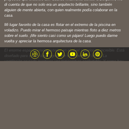
di cuenta de que no solo era un arquitecto brillante, sino también
alguien de mente abierta, con quien realmente podía colaborar en la
casa.
Mi lugar favorito de la casa es flotar en el extremo de la piscina en
voladizo. Puedo mirar el hermoso paisaje mientras floto a diez metros
sobre el suelo. ¡Me siento casi como un pájaro! Luego puedo darme
vuelta y apreciar la hermosa arquitectura de la casa.
El enorme espacio interior-exterior en el nivel superior es increíble. Está
diseñado para ser un lugar agradable sin importar el clima. La
ventilación cruzada mantiene una temperatura confortable. Y como hay
tanto espacio, muchas personas pueden estar haciendo diferentes
cosas al mismo tiempo.
Nuri es una palabra chorotega que significa pájaro. Quería una palabra
única que honrara la cultura local, y Nuri era perfecta porque la casa se
abre hacia las copas de los árboles. Las aves vuelan por la casa todo
el tiempo, especialmente los loros, que vemos todos los días. Por eso
elegimos un loro como símbolo para la casa.»
— El Cliente