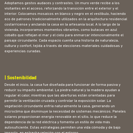
Adoptamos gestos audaces y contrastes. Un muro verde recibe a los
visitantes en el acceso, reforzando la transición entre el exterior y el
interior. Colocamos mosaicos en blanco y negro en el vestíbulo, haciendo
eco de patrones tradicionalmente utilizados en la arquitectura residencial
costarricense y anclando la casa en la artesanía local. A lo largo de la
vivienda, incorporamos momentos vibrantes, como butacas en azul
cobalto que reflejan el mar y el cielo para enmarcar intencionalmente el
paisaje circundante. Cada espacio cuenta una historia de naturaleza,
cultura y confort, tejida a través de elecciones materiales cuidadosas y
experiencias curadas.
| Sostenibilidad
Desde el inicio, la casa fue diseñada para funcionar de forma pasiva y
reducir su impacto ambiental. La piedra natural y la madera ayudan a
regular el calor, mientras que las aberturas están orientadas para
permitir la ventilación cruzada y controlar la exposición solar. La
vegetación circundante enfría naturalmente la casa, generando un
microclima que disminuye la necesidad de sistemas mecánicos. Paneles
solares proporcionan energía renovable en el sitio, lo que reduce la
dependencia de la red eléctrica y fomenta un estilo de vida más
autosuficiente. Estas estrategias permiten una vida cómoda y de bajo
impacto, en estrecha relación con el entorno.