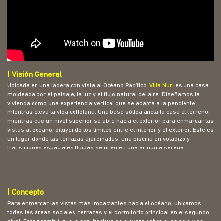
|
Visión General
Ubicada en una ladera con vista al Océano Pacífico,
Villa Nuri
es una casa
moldeada por el paisaje, la luz y el flujo natural del aire. Diseñamos la
vivienda como una experiencia vertical que se adapta a la pendiente
mientras eleva la vida cotidiana. Una base sólida ancla la casa al terreno,
mientras que un nivel superior se abre hacia el exterior para enmarcar las
vistas al océano, diluyendo los límites entre el interior y el exterior. Este es
un lugar donde las terrazas ajardinadas, una piscina en voladizo y
transiciones espaciales fluidas se unen en una armonía serena.
| Concepto
Para enmarcar las vistas más impactantes hacia el océano, ubicamos
todas las áreas sociales, terrazas y el dormitorio principal en el segundo