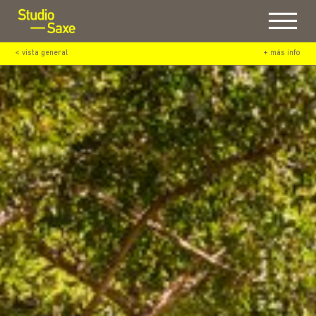
Menu
< vista general
+ más info