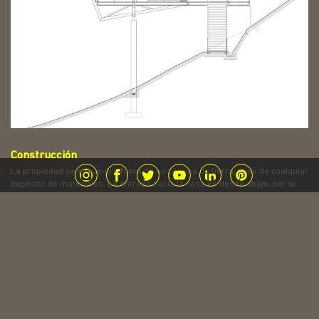
Construcción
La propiedad se encuentra fuera de un camino de tierra, lejos de cualquier
depósito de materiales. La entrada hacia la casa es desde abajo, por lo
que diseñamos una serie de postes en sitio
en donde una serie de
marcos de acero livianos de idéntica dimensión, se pudieran replicar
fácilmente en la parte inferior de la colina, y así podían levantarse
manualmente. Los marcos fueron revestidos con madera de teca
reforestada local en lo que podría considerarse una maravillosa
combinación de prefabricación con artesanía en madera local.