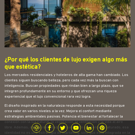
¿Por qué los clientes de lujo exigen algo más
que estética?
Los mercados residenciales y hoteleros de alta gama han cambiado. Los
clientes siguen buscando belleza, pero cada vez más la buscan con
inteligencia. Buscan propiedades que rindan bien a largo plazo, que se
integren profundamente en su entorno y que ofrezcan una riqueza
experiencial que el lujo convencional rara vez logra.
El diseño inspirado en la naturaleza responde a esta necesidad porque
crea valor en varios niveles a la vez. Mejora el confort mediante
estrategias ambientales pasivas. Potencia el bienestar al fortalecer la
conexión con la luz natural, la vegetación, la ventilación y la vida al aire
libre. Además, otorga identidad al proyecto. En un mercado saturado, esa
identidad no es una estrategia de marketing, sino que está integrada en la