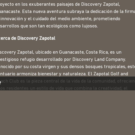
oyecto en los exuberantes paisajes de Discovery Zapotal,
anacaste. Esta nueva aventura subraya la dedicación de la firm
 innovación y el cuidado del medio ambiente, prometiendo
sarrollos que son tan ecológicos como lujosos.
erca de Discovery Zapotal
scovery Zapotal, ubicado en Guanacaste, Costa Rica, es un
estigioso refugio desarrollado por Discovery Land Company.
nocido por su costa virgen y sus densos bosques tropicales, est
ntuario armoniza bienestar y naturaleza. El Zapotal Golf and
ach Club es la pieza central de la vida de la comunidad, ofrecie
?
lpaper*
 Guanacaste 2017
 de Esperanza
struido
 el premio a «La Mejor Casa del Mundo»
los residentes un estilo de vida que combina la creatividad, el
ecimiento y la relajación en medio de una impresionante belleza
tural. Es un entorno ideal para quienes valoran la riqueza
dioambiental y la tranquilidad de alto nivel.
 visión de Studio Saxe para la arquitectura de Discovery Zapotal