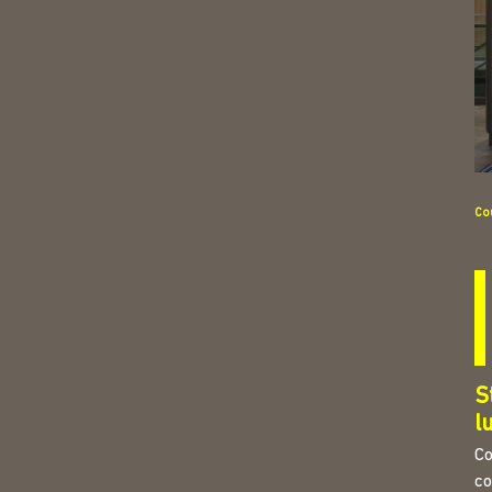
Cou
S
l
Co
co