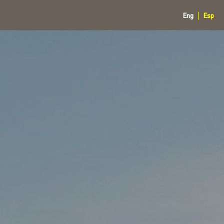
Eng
Esp