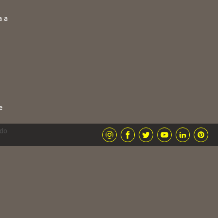
a a
e
ndo