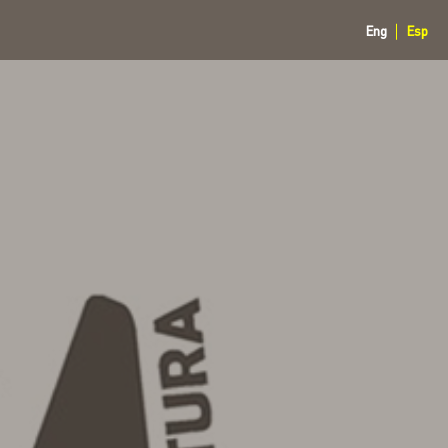
Eng
Esp