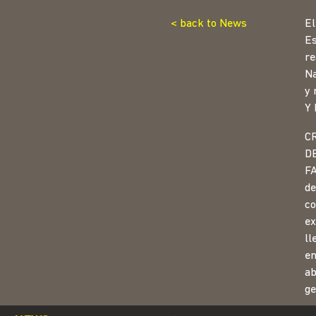
< back to News
El
Es
re
Na
y
Y
C
DE
FA
de
co
ex
ll
en
ab
ge