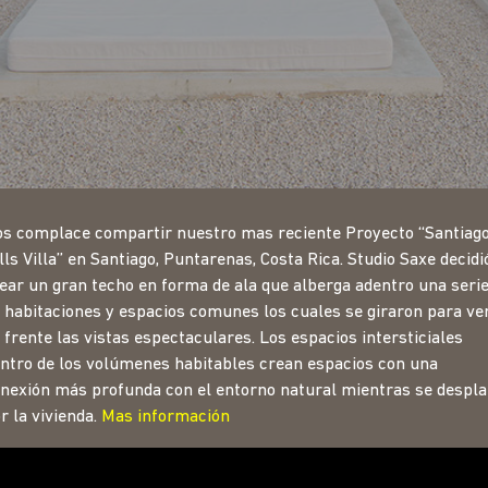
s complace compartir nuestro mas reciente Proyecto “Santiag
lls Villa” en Santiago, Puntarenas, Costa Rica. Studio Saxe decidi
ear un gran techo en forma de ala que alberga adentro una seri
 habitaciones y espacios comunes los cuales se giraron para ve
 frente las vistas espectaculares. Los espacios intersticiales
ntro de los volúmenes habitables crean espacios con una
nexión más profunda con el entorno natural mientras se despl
r la vivienda.
Mas información