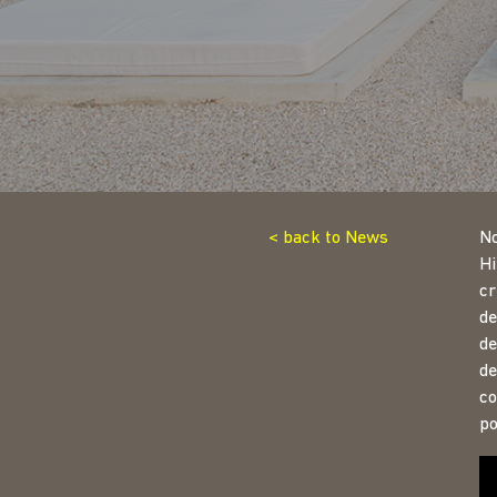
< back to News
No
Hi
cr
de
de
de
co
po