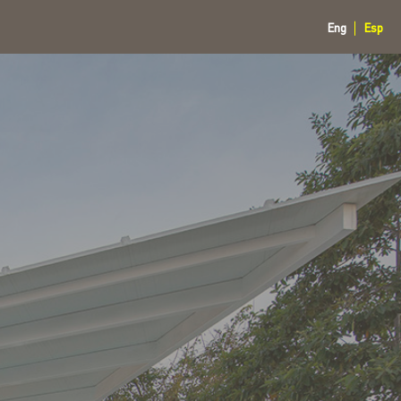
Eng
Esp