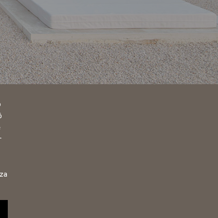
o
ó
e
r
aza