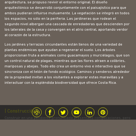
arquitectura, se propuso revivir el entorno original. El diseño
arquitectónico se desarrolló conjuntamente con el paisajístico para que
ambos pudieran influirse mutuamente. La vegetación se integró en todos
los espacios, no sólo en la periferia. Las jardineras que rodean el
segundo nivel albergan una cascada de enredaderas que descienden por
los laterales de la casa y convergen en el atrio central, aportando verdor
al corazón de la estructura.
Los jardines y terrazas circundantes están llenos de una variedad de
plantas endémicas que ayudan a regenerar el suelo. Los árboles
proporcionan fruta a animales como guacamayos y murciélagos, que son
un control natural de plagas, mientras que las flores atraen a colibríes,
mariposas y abejas. Todo ello crea un entorno vivo e interactivo que se
sincroniza con el telón de fondo ecológico. Caminos y senderos alrededor
de la propiedad invitan a los visitantes a explorar estas maravillas y a
interactuar con la espléndida biodiversidad que ofrece Costa Rica.
| Construcción
Construir en una pendiente pronunciada presentaba complicaciones, pero
también ofrecía la oportunidad de crear una experiencia más integrada.
La larga piscina funciona como un enorme elemento de contención que
ancla la casa a la ladera de la montaña. Uno de los mayores retos era