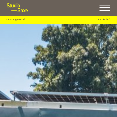
Menu
< vista general
+ más info