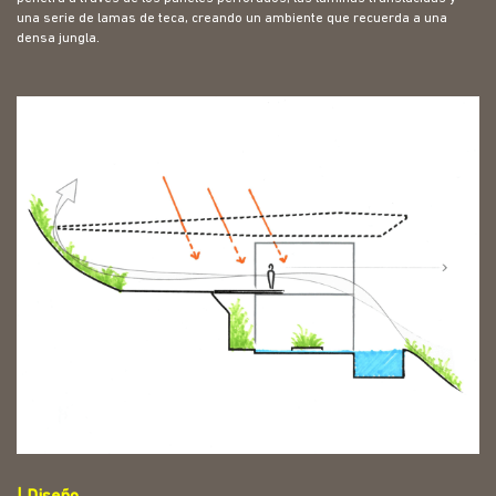
una serie de lamas de teca, creando un ambiente que recuerda a una
densa jungla.