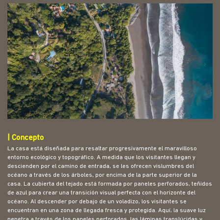
| Concepto
La casa está diseñada para resaltar progresivamente el maravilloso
entorno ecológico y topográfico. A medida que los visitantes llegan y
descienden por el camino de entrada, se les ofrecen vislumbres del
océano a través de los árboles, por encima de la parte superior de la
casa. La cubierta del tejado está formada por paneles perforados, teñidos
de azul para crear una transición visual perfecta con el horizonte del
océano. Al descender por debajo de un voladizo, los visitantes se
encuentran en una zona de llegada fresca y protegida. Aquí, la suave luz
penetra a través de los paneles perforados, las láminas translúcidas y