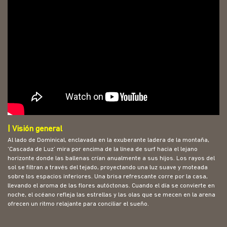
| Visión general
Al lado de Dominical, enclavada en la exuberante ladera de la montaña,
‘Cascada de Luz’ mira por encima de la línea de surf hacia el lejano
horizonte donde las ballenas crían anualmente a sus hijos. Los rayos del
sol se filtran a través del tejado, proyectando una luz suave y moteada
sobre los espacios inferiores. Una brisa refrescante corre por la casa,
llevando el aroma de las flores autóctonas. Cuando el día se convierte en
noche, el océano refleja las estrellas y las olas que se mecen en la arena
ofrecen un ritmo relajante para conciliar el sueño.