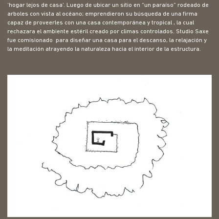
‘hogar lejos de casa’. Luego de ubicar un sitio en “un paraíso” rodeado de
arboles con vista al océano; emprendieron su búsqueda de una firma
capaz de proveerles con una casa contemporánea y tropical , la cual
rechazara el ambiente estéril creado por climas controlados. Studio Saxe
fue comisionado para diseñar una casa para el descanso, la relajación y
la meditación atrayendo la naturaleza hacia el interior de la estructura.