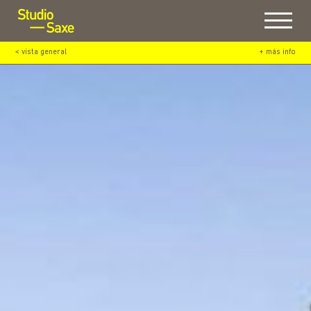
Menu
< vista general
+ más info