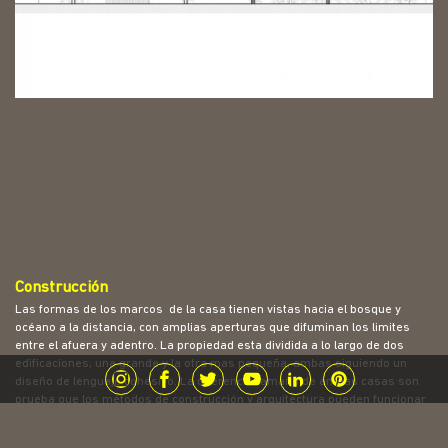
Construcción
Las formas de los marcos de la casa tienen vistas hacia el bosque y
océano a la distancia, con amplias aperturas que difuminan los limites
entre el afuera y adentro. La propiedad esta dividida a lo largo de dos
edificaciones, una grande y la otra mas pequeña, ambas siguiendo un
diseño de lenguaje cohesivo. La diferencia tamaño de ambas casas son
prueba que los métodos de construcción y arquitectura pueden funcionar
de manera exitosa en sus diferentes escalas.