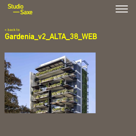
Menu
< back to
Gardenia_v2_ALTA_38_WEB