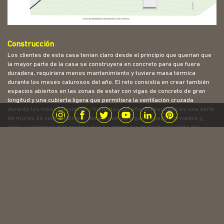
Construcción
Los clientes de esta casa tenían claro desde el principio que querían que
la mayor parte de la casa se construyera en concreto para que fuera
duradera, requiriera menos mantenimiento y tuviera masa térmica
durante los meses calurosos del año. El reto consistía en crear también
espacios abiertos en las zonas de estar con vigas de concreto de gran
longitud y una cubierta ligera que permitiera la ventilación cruzada
durante los meses lluviosos y húmedos del año. El resultado es una serie
de muros de contención por debajo que albergan espacios privados y
vigas y columnas por encima que se abren a la majestuosa vista del
océano.