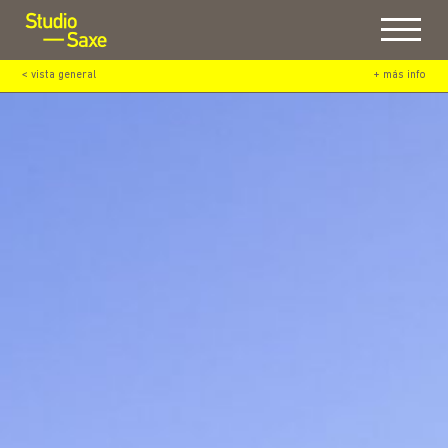
Menu
< vista general
+ más info