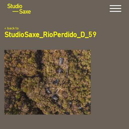
Menu
< back to
StudioSaxe_RioPerdido_D_59