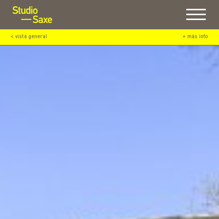
Menu
< vista general
+ más info