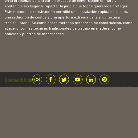
en la propiedad para crear un proceso de construcción efímero y
sostenible sin llegar a impactar la jungla que todos queremos proteger.
Este método de construcción permitió una instalación rápida en el sitio,
una reducción de costos y una apertura extrema de la arquitectura
tropical liviana. Se combinaron métodos modernos de construcción, como
el acero, con las técnicas tradicionales de trabajo en madera, como
paneles y puertas de madera teca.
Sostenibilidad
El proyecto está diseñado para protegerse del sol por la tarde a través de
una hermosa pared de persianas que filtra la luz creando un efecto
especular de luz que entra a través de las hojas. Las aberturas,
cuidadosamente colocadas en la orientación correcta, permiten
ventilación cruzada para crear comodidad sin el uso de aire
acondicionado. Todos los materiales fueron elegidos para tener un
impacto mínimo en el sitio durante la construcción, así como el uso de
teca certificada reforestada para los elementos más naturales de la casa.
El uso de agua caliente y energía solar prevalecen en la construcción para
minimizar la huella de carbono.