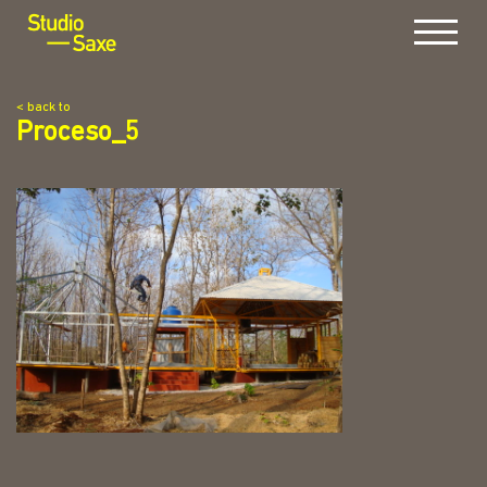
Menu
< back to
Proceso_5